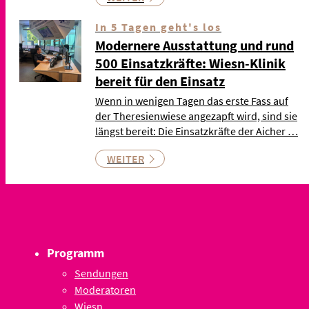
In 5 Tagen geht's los
Modernere Ausstattung und rund
500 Einsatzkräfte: Wiesn-Klinik
bereit für den Einsatz
Wenn in wenigen Tagen das erste Fass auf
der Theresienwiese angezapft wird, sind sie
längst bereit: Die Einsatzkräfte der Aicher …
WEITER
Programm
Sendungen
Moderatoren
Wiesn