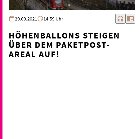
headphones
chrome_reader_mode
29.09.2021
14:59 Uhr
HÖHENBALLONS STEIGEN
ÜBER DEM PAKETPOST-
AREAL AUF!