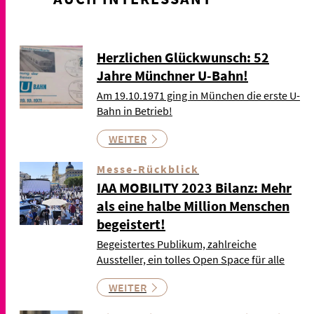
Herzlichen Glückwunsch: 52
Jahre Münchner U-Bahn!
Am 19.10.1971 ging in München die erste U-
Bahn in Betrieb!
WEITER
Messe-Rückblick
IAA MOBILITY 2023 Bilanz: Mehr
als eine halbe Million Menschen
begeistert!
Begeistertes Publikum, zahlreiche
Aussteller, ein tolles Open Space für alle
WEITER