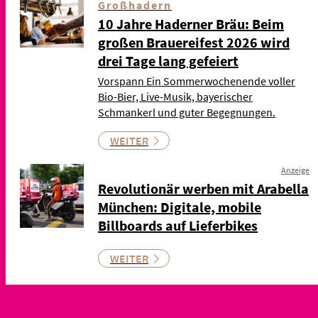
Großhadern
10 Jahre Haderner Bräu: Beim
großen Brauereifest 2026 wird
drei Tage lang gefeiert
Vorspann Ein Sommerwochenende voller
Bio-Bier, Live-Musik, bayerischer
Schmankerl und guter Begegnungen.
WEITER
Anzeige
Revolutionär werben mit Arabella
München: Digitale, mobile
Billboards auf Lieferbikes
WEITER