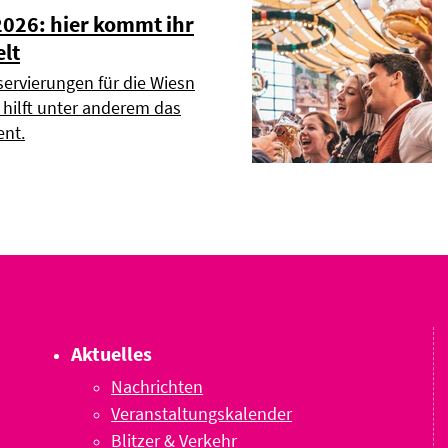
2026: hier kommt ihr
elt
servierungen für die Wiesn
r hilft unter anderem das
nt.
Aktuelles
Nachrichten
Veranstaltungskalender
Blitzer & Verkehr