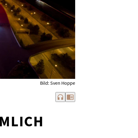
Bild: Sven Hoppe
headphones
chrome_reader_mode
IMLICH