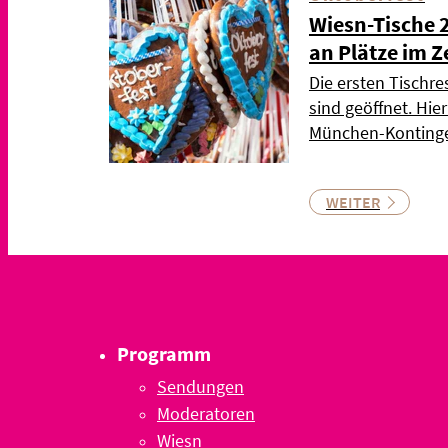
Wiesn-Tische 
an Plätze im Z
Die ersten Tischre
sind geöffnet. Hie
München-Kontinge
WEITER
Programm
Sendungen
Moderatoren
Wiesn