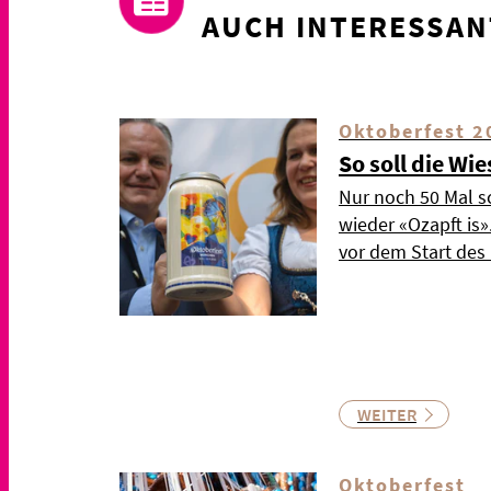
AUCH INTERESSAN
Oktoberfest 2
So soll die Wi
Nur noch 50 Mal s
wieder «Ozapft is
vor dem Start de
WEITER
Oktoberfest