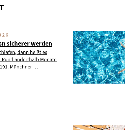
T
026
esn sicherer werden
chlafen, dann heißt es
». Rund anderthalb Monate
s 191. Münchner …