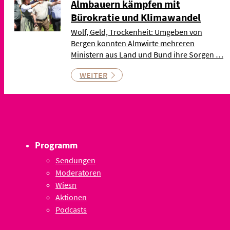
Almbauern kämpfen mit
Bürokratie und Klimawandel
Wolf, Geld, Trockenheit: Umgeben von
Bergen konnten Almwirte mehreren
Ministern aus Land und Bund ihre Sorgen …
WEITER
Programm
Sendungen
Moderatoren
Wiesn
Aktionen
Podcasts