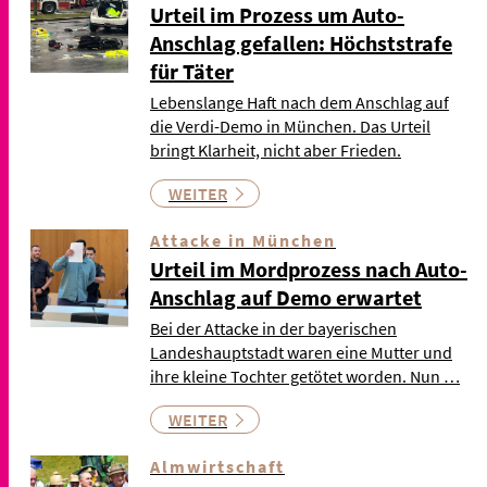
Urteil im Prozess um Auto-
Anschlag gefallen: Höchststrafe
für Täter
Lebenslange Haft nach dem Anschlag auf
die Verdi-Demo in München. Das Urteil
bringt Klarheit, nicht aber Frieden.
WEITER
Attacke in München
Urteil im Mordprozess nach Auto-
Anschlag auf Demo erwartet
Bei der Attacke in der bayerischen
Landeshauptstadt waren eine Mutter und
ihre kleine Tochter getötet worden. Nun …
WEITER
Almwirtschaft