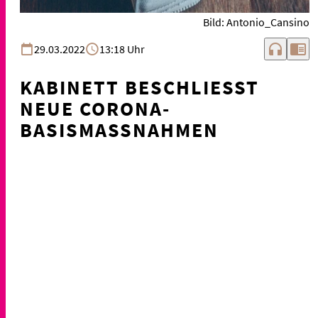
Bild: Antonio_Cansino
headphones
chrome_reader_mode
29.03.2022
13:18 Uhr
KABINETT BESCHLIESST N
EUE CORONA-B
ASISMASSNAHMEN