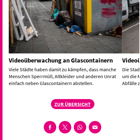
Videoüberwachung an Glascontainern
Video
Viele Städte haben damit zu kämpfen, dass manche
Die Stad
Menschen Sperrmüll, Altkleider und anderen Unrat
um die M
einfach neben Glascontainern abstellen.
Abfälle 
ZUR ÜBERSICHT