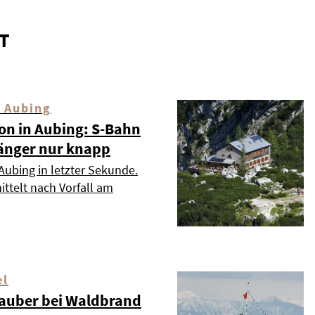
T
 Aubing
ion in Aubing: S-Bahn
änger nur knapp
Aubing in letzter Sekunde.
ttelt nach Vorfall am
el
auber bei Waldbrand