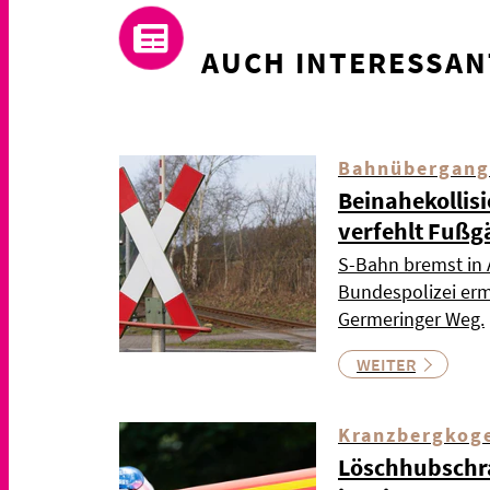
AUCH INTERESSAN
Bahnübergang
Beinahekollis
verfehlt Fußg
S-Bahn bremst in 
Bundespolizei ermi
Germeringer Weg.
WEITER
Kranzbergkog
Löschhubschr