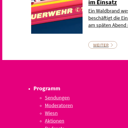
im Einsatz
Ein Waldbrand wes
beschäftigt die Ei
am späten Abend n
WEITER
Programm
Sendungen
Moderatoren
Wiesn
Aktionen