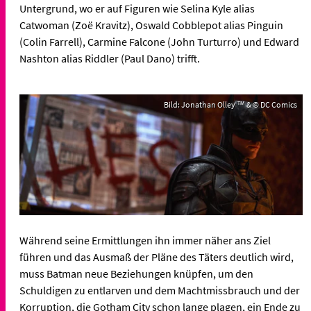
Untergrund, wo er auf Figuren wie Selina Kyle alias
Catwoman (Zoë Kravitz), Oswald Cobblepot alias Pinguin
(Colin Farrell), Carmine Falcone (John Turturro) und Edward
Nashton alias Riddler (Paul Dano) trifft.
Bild: Jonathan Olley ™ & © DC Comics
Während seine Ermittlungen ihn immer näher ans Ziel
führen und das Ausmaß der Pläne des Täters deutlich wird,
muss Batman neue Beziehungen knüpfen, um den
Schuldigen zu entlarven und dem Machtmissbrauch und der
Korruption, die Gotham City schon lange plagen, ein Ende zu