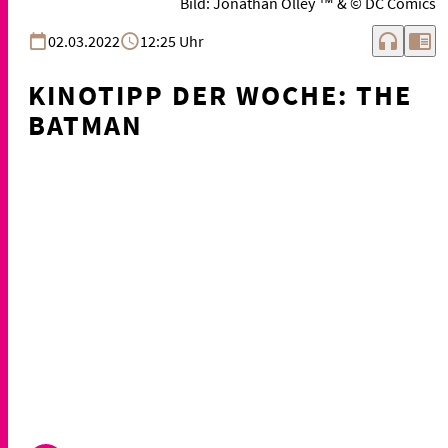
Bild: Jonathan Olley ™ & © DC Comics
headphones
chrome_reader_mode
02.03.2022
12:25 Uhr
KINOTIPP DER WOCHE: THE
BATMAN