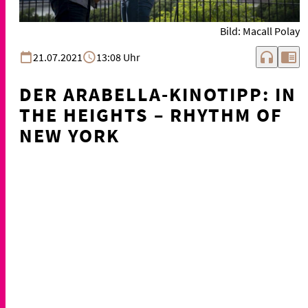
Bild: Macall Polay
headphones
chrome_reader_mode
21.07.2021
13:08 Uhr
DER ARABELLA-KINOTIPP: IN
THE HEIGHTS – RHYTHM OF
NEW YORK