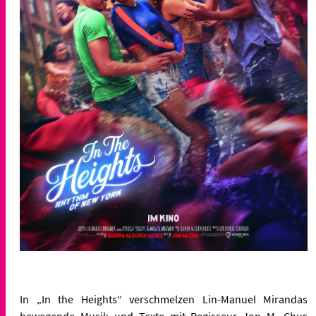
In
„
In the Heights
“
verschmelzen Lin-Manuel Mirandas
bewegende Musik und Texte mit Regisseur Jon M. Chus