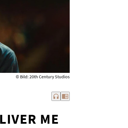
© Bild: 20th Century Studios
headphones
chrome_reader_mode
LIVER ME