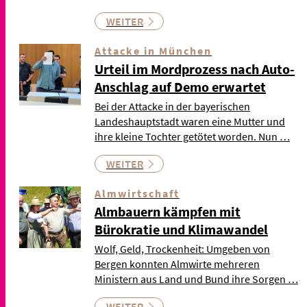
WEITER
Attacke in München
Urteil im Mordprozess nach Auto-
Anschlag auf Demo erwartet
Bei der Attacke in der bayerischen
Landeshauptstadt waren eine Mutter und
ihre kleine Tochter getötet worden. Nun …
WEITER
Almwirtschaft
Almbauern kämpfen mit
Bürokratie und Klimawandel
Wolf, Geld, Trockenheit: Umgeben von
Bergen konnten Almwirte mehreren
Ministern aus Land und Bund ihre Sorgen …
WEITER