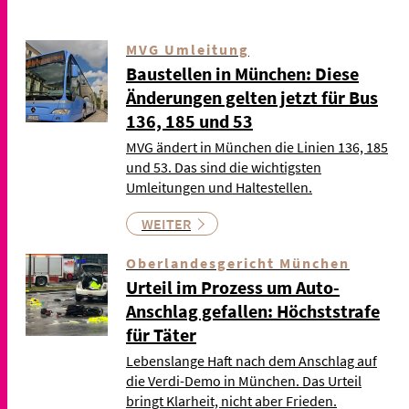
MVG Umleitung
Baustellen in München: Diese
Änderungen gelten jetzt für Bus
136, 185 und 53
MVG ändert in München die Linien 136, 185
und 53. Das sind die wichtigsten
Umleitungen und Haltestellen.
WEITER
Oberlandesgericht München
Urteil im Prozess um Auto-
Anschlag gefallen: Höchststrafe
für Täter
Lebenslange Haft nach dem Anschlag auf
die Verdi-Demo in München. Das Urteil
bringt Klarheit, nicht aber Frieden.