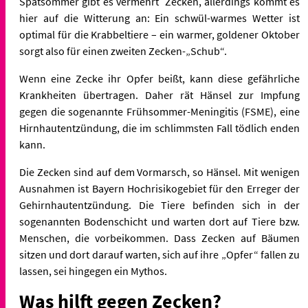
Spätsommer gibt es vermehrt Zecken, allerdings kommt es
hier auf die Witterung an: Ein schwül-warmes Wetter ist
optimal für die Krabbeltiere – ein warmer, goldener Oktober
sorgt also für einen zweiten Zecken-„Schub“.
Wenn eine Zecke ihr Opfer beißt, kann diese gefährliche
Krankheiten übertragen. Daher rät Hänsel zur Impfung
gegen die sogenannte Frühsommer-Meningitis (FSME), eine
Hirnhautentzündung, die im schlimmsten Fall tödlich enden
kann.
Die Zecken sind auf dem Vormarsch, so Hänsel. Mit wenigen
Ausnahmen ist Bayern Hochrisikogebiet für den Erreger der
Gehirnhautentzündung. Die Tiere befinden sich in der
sogenannten Bodenschicht und warten dort auf Tiere bzw.
Menschen, die vorbeikommen. Dass Zecken auf Bäumen
sitzen und dort darauf warten, sich auf ihre „Opfer“ fallen zu
lassen, sei hingegen ein Mythos.
Was hilft gegen Zecken?