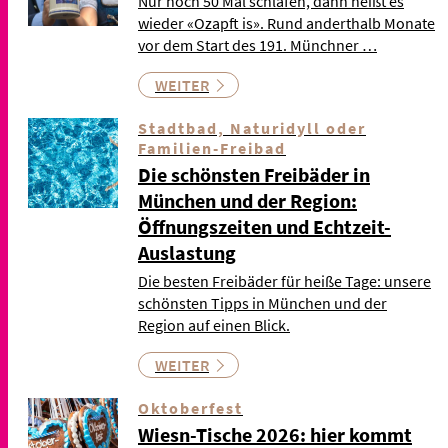
Nur noch 50 Mal schlafen, dann heißt es
wieder «Ozapft is». Rund anderthalb Monate
vor dem Start des 191. Münchner …
WEITER
Stadtbad, Naturidyll oder
Familien-Freibad
Die schönsten Freibäder in
München und der Region:
Öffnungszeiten und Echtzeit-
Auslastung
Die besten Freibäder für heiße Tage: unsere
schönsten Tipps in München und der
Region auf einen Blick.
WEITER
Oktoberfest
Wiesn-Tische 2026: hier kommt