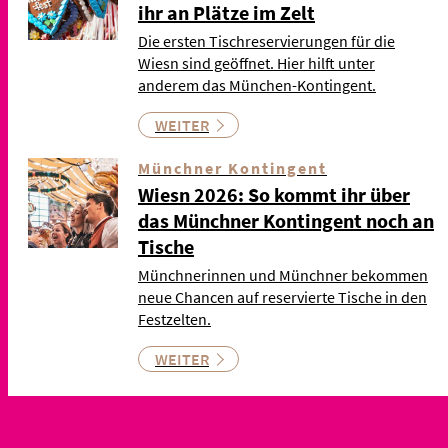
ihr an Plätze im Zelt
Die ersten Tischreservierungen für die
Wiesn sind geöffnet. Hier hilft unter
anderem das München-Kontingent.
WEITER
Münchner Kontingent
Wiesn 2026: So kommt ihr über
das Münchner Kontingent noch an
Tische
Münchnerinnen und Münchner bekommen
neue Chancen auf reservierte Tische in den
Festzelten.
WEITER