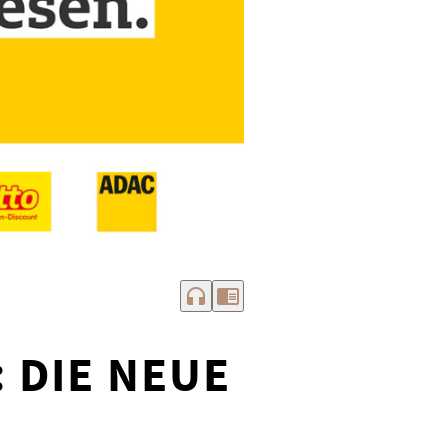
headphones
chrome_reader_mode
 DIE NEUE