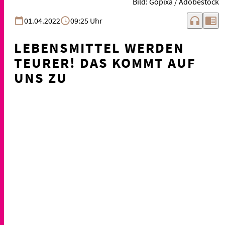
Bild: Gopixa / Adobestock
headphones
chrome_reader_mode
01.04.2022
09:25 Uhr
LEBENSMITTEL WERDEN
TEURER! DAS KOMMT AUF
UNS ZU