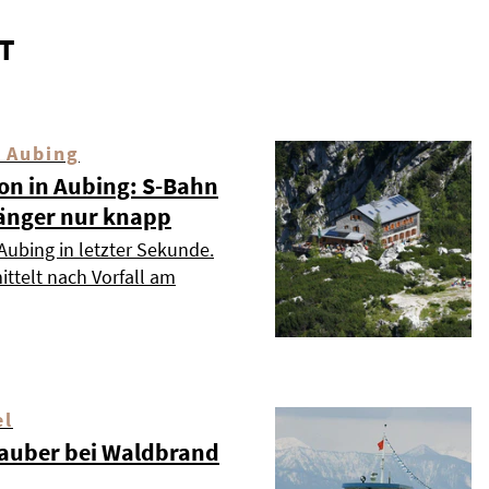
T
 Aubing
ion in Aubing: S-Bahn
änger nur knapp
Aubing in letzter Sekunde.
ttelt nach Vorfall am
el
auber bei Waldbrand