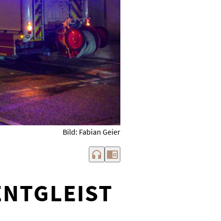
Bild: Fabian Geier
headphones
chrome_reader_mode
ENTGLEIST