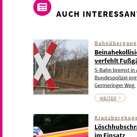
AUCH INTERESSAN
Bahnübergang
Beinahekollis
verfehlt Fußg
S-Bahn bremst in 
Bundespolizei ermi
Germeringer Weg.
WEITER
Kranzbergkog
Löschhubschr
im Einsatz