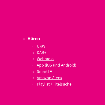
Hören
UKW
DAB+
Webradio
App (iOS und Android)
SmartTV
Amazon Alexa
Playlist / Titelsuche