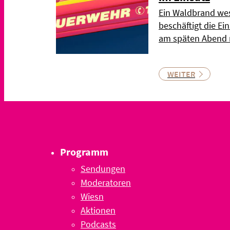
Ein Waldbrand wes
beschäftigt die Ei
am späten Abend n
WEITER
Programm
Sendungen
Moderatoren
Wiesn
Aktionen
Podcasts