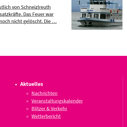
tlich von Schneizlreuth
nsatzkräfte. Das Feuer war
och nicht gelöscht. Die …
Aktuelles
Nachrichten
Veranstaltungskalender
Blitzer & Verkehr
Wetterbericht