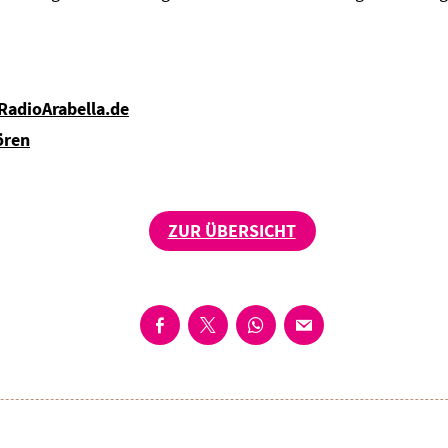
 RadioArabella.de
ören
ZUR ÜBERSICHT