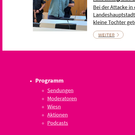
Bei der Attacke in
Landeshauptstadt 
kleine Tochter ge
WEITER
Programm
Sendungen
Moderatoren
Wiesn
Aktionen
Podcasts