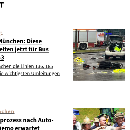
T
g
 München: Diese
ten jetzt für Bus
53
chen die Linien 136, 185
die wichtigsten Umleitungen
nchen
dprozess nach Auto-
Demo erwartet