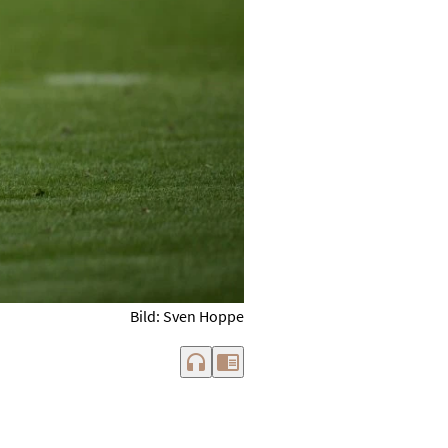
Bild: Sven Hoppe
headphones
chrome_reader_mode