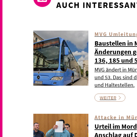
AUCH INTERESSAN
MVG Umleitun
Baustellen in
Änderungen gel
136, 185 und 
MVG ändert in Mün
und 53. Das sind 
und Haltestellen.
WEITER
Attacke in Mü
Urteil im Mor
Anschlag auf 