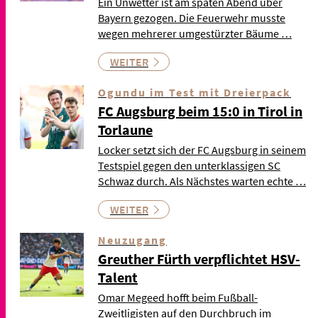
Ein Unwetter ist am späten Abend über
Bayern gezogen. Die Feuerwehr musste
wegen mehrerer umgestürzter Bäume …
WEITER
Ogundu im Test mit Dreierpack
FC Augsburg beim 15:0 in Tirol in
Torlaune
Locker setzt sich der FC Augsburg in seinem
Testspiel gegen den unterklassigen SC
Schwaz durch. Als Nächstes warten echte …
WEITER
Neuzugang
Greuther Fürth verpflichtet HSV-
Talent
Omar Megeed hofft beim Fußball-
Zweitligisten auf den Durchbruch im