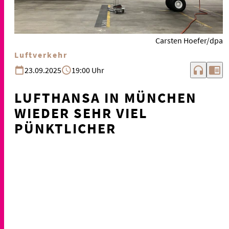
Carsten Hoefer/dpa
Luftverkehr
headphones
chrome_reader_mode
23.09.2025
19:00 Uhr
LUFTHANSA IN MÜNCHEN
WIEDER SEHR VIEL
PÜNKTLICHER