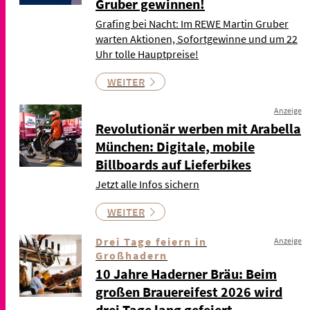
Gruber gewinnen!
Grafing bei Nacht: Im REWE Martin Gruber
warten Aktionen, Sofortgewinne und um 22
Uhr tolle Hauptpreise!
WEITER
Anzeige
Revolutionär werben mit Arabella
München: Digitale, mobile
Billboards auf Lieferbikes
Jetzt alle Infos sichern
WEITER
Drei Tage feiern in
Anzeige
Großhadern
10 Jahre Haderner Bräu: Beim
großen Brauereifest 2026 wird
drei Tage lang gefeiert