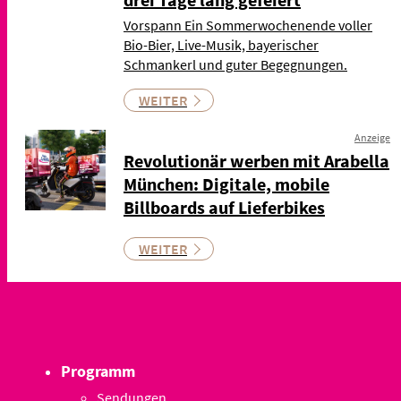
Vorspann Ein Sommerwochenende voller
Bio-Bier, Live-Musik, bayerischer
Schmankerl und guter Begegnungen.
WEITER
Anzeige
Revolutionär werben mit Arabella
München: Digitale, mobile
Billboards auf Lieferbikes
WEITER
Programm
Sendungen