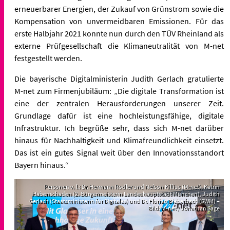
erneuerbarer Energien, der Zukauf von Grünstrom sowie die
Kompensation von unvermeidbaren Emissionen. Für das
erste Halbjahr 2021 konnte nun durch den TÜV Rheinland als
externe Prüfgesellschaft die Klimaneutralität von M-net
festgestellt werden.
Die bayerische Digitalministerin Judith Gerlach gratulierte
M-net zum Firmenjubiläum: „Die digitale Transformation ist
eine der zentralen Herausforderungen unserer Zeit.
Grundlage dafür ist eine hochleistungsfähige, digitale
Infrastruktur. Ich begrüße sehr, dass sich M-net darüber
hinaus für Nachhaltigkeit und Klimafreundlichkeit einsetzt.
Das ist ein gutes Signal weit über den Innovationsstandort
Bayern hinaus.“
Personen v. l.: Dr. Hermann Rodler und Nelson Killius (M-net), Katrin
Habenschaden (2. Bürgermeisterin Landeshauptstadt München), Judith
Gerlach (Staatsministerin für Digitales) und Dr. Florian Bieberbach (SWM) –
Bild: M-net / Jonathan Sage