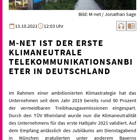
Bild: M-net / Jonathan Sage
headphones
chrome_reader_mode
13.10.2021
12:03 Uhr
M-NET IST DER ERSTE
KLIMANEUTRALE
TELEKOMMUNIKATIONSANBI
ETER IN DEUTSCHLAND
Im Rahmen einer ambitionierten Klimastrategie hat das
Unternehmen seit dem Jahr 2019 bereits rund 90 Prozent
der vermeidbaren Treibhausgasemissionen eingespart.
Durch den TÜV Rheinland wurde nun die Klimaneutralität
des Unternehmens für das erste Halbjahr 2021 validiert. Auf
dem Empfang anlässlich des Jubiläums am Dienstagabend
in München gratulierten unter anderem Bayerns