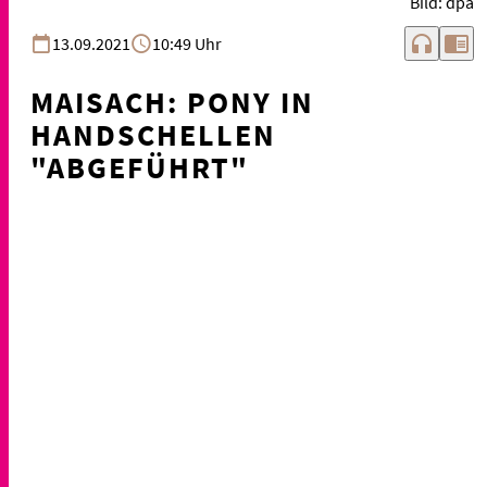
Bild: dpa
headphones
chrome_reader_mode
13.09.2021
10:49 Uhr
MAISACH: PONY IN
HANDSCHELLEN
"ABGEFÜHRT"