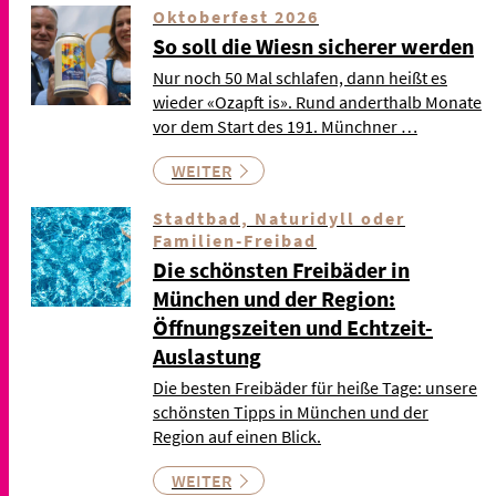
Oktoberfest 2026
So soll die Wiesn sicherer werden
Nur noch 50 Mal schlafen, dann heißt es
wieder «Ozapft is». Rund anderthalb Monate
vor dem Start des 191. Münchner …
WEITER
Stadtbad, Naturidyll oder
Familien-Freibad
Die schönsten Freibäder in
München und der Region:
Öffnungszeiten und Echtzeit-
Auslastung
Die besten Freibäder für heiße Tage: unsere
schönsten Tipps in München und der
Region auf einen Blick.
WEITER