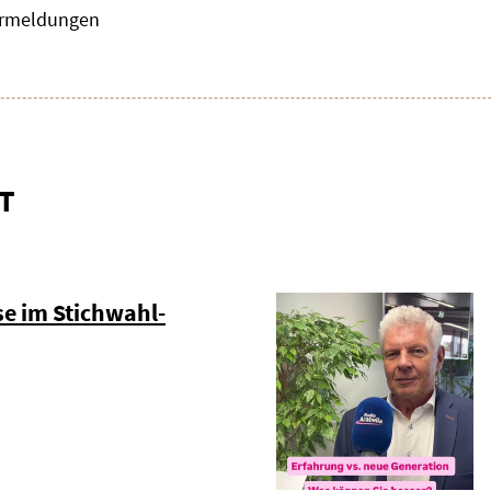
zermeldungen
T
e im Stichwahl-