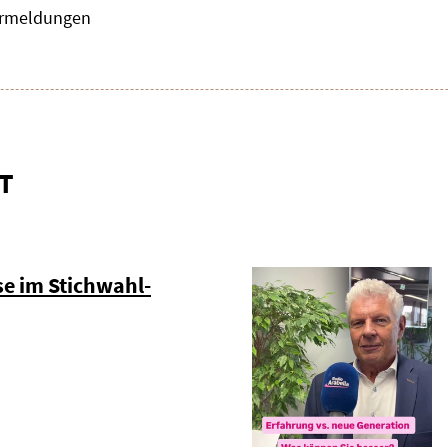
zermeldungen
T
e im Stichwahl-