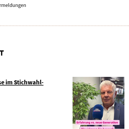
zermeldungen
T
e im Stichwahl-