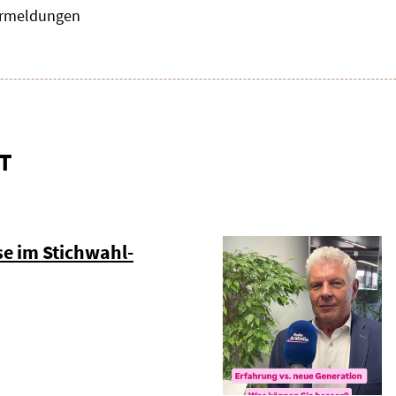
zermeldungen
T
e im Stichwahl-