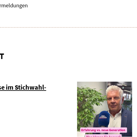
zermeldungen
T
e im Stichwahl-