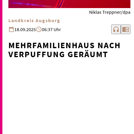
Niklas Treppner/dpa
Landkreis Augsburg
headphones
chrome_reader_mode
18.09.2025
06:37 Uhr
MEHRFAMILIENHAUS NACH
VERPUFFUNG GERÄUMT