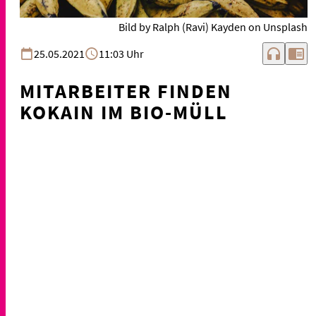
Bild by Ralph (Ravi) Kayden on Unsplash
headphones
chrome_reader_mode
25.05.2021
11:03 Uhr
MITARBEITER FINDEN
KOKAIN IM BIO-MÜLL