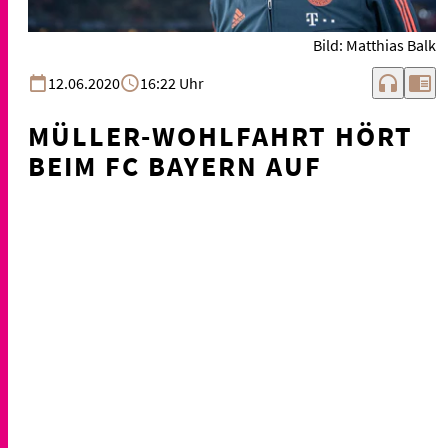
Bild: Matthias Balk
headphones
chrome_reader_mode
12.06.2020
16:22 Uhr
MÜLLER-WOHLFAHRT HÖRT
BEIM FC BAYERN AUF