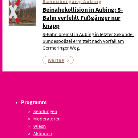
Bahnübergang Aubing
Beinahekollision in Aubing: S-
Bahn verfehlt Fußgänger nur
knapp
S-Bahn bremst in Aubing in letzter Sekunde.
Bundespolizei ermittelt nach Vorfall am
Germeringer Weg.
WEITER
Programm
Sendungen
Moderatoren
Wiesn
Aktionen