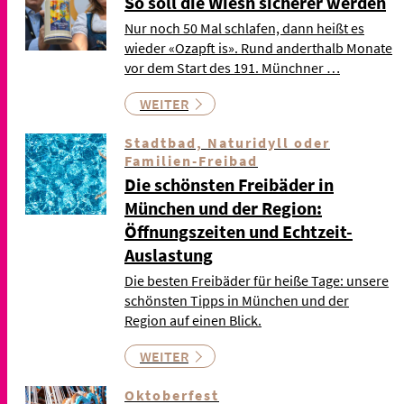
So soll die Wiesn sicherer werden
Nur noch 50 Mal schlafen, dann heißt es
wieder «Ozapft is». Rund anderthalb Monate
vor dem Start des 191. Münchner …
WEITER
Stadtbad, Naturidyll oder
Familien-Freibad
Die schönsten Freibäder in
München und der Region:
Öffnungszeiten und Echtzeit-
Auslastung
Die besten Freibäder für heiße Tage: unsere
schönsten Tipps in München und der
Region auf einen Blick.
WEITER
Oktoberfest