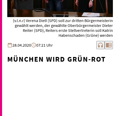
(v.l.n.r) Verena Dietl (SPD) soll zur dritten Bürgermeisterin
gewählt werden, der gewählte Oberbürgermeister Dieter
Reiter (SPD), Reiters erste Stellvertreterin soll Katrin
Habenschaden (Grüne) werden
headphones
chrome_reader_mode
28.04.2020
07:21 Uhr
MÜNCHEN WIRD GRÜN-ROT