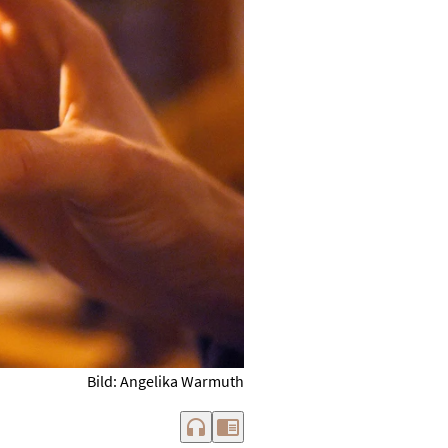
Bild: Angelika Warmuth
headphones
chrome_reader_mode