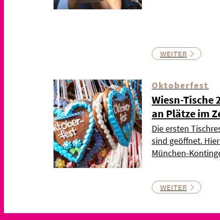
WEITER
Oktoberfest
Wiesn-Tische 
an Plätze im Z
Die ersten Tischre
sind geöffnet. Hie
München-Kontinge
WEITER