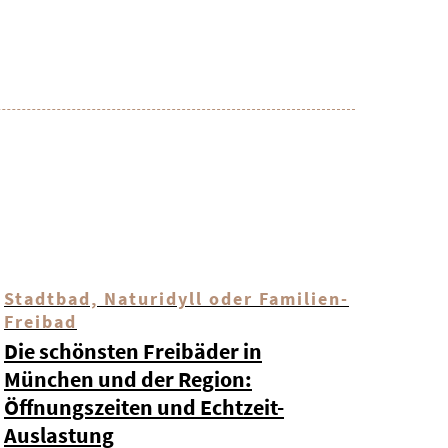
Stadtbad, Naturidyll oder Familien-
Freibad
Die schönsten Freibäder in
München und der Region:
Öffnungszeiten und Echtzeit-
Auslastung