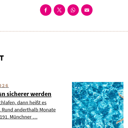
T
026
esn sicherer werden
chlafen, dann heißt es
». Rund anderthalb Monate
s 191. Münchner …