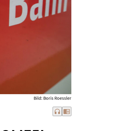
Bild: Boris Roessler
headphones
chrome_reader_mode