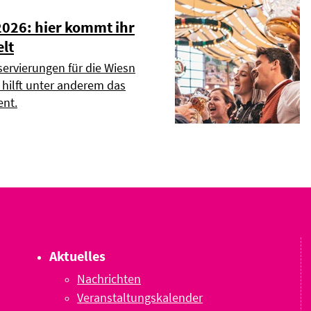
2026: hier kommt ihr
elt
servierungen für die Wiesn
r hilft unter anderem das
nt.
Aktuelles
Nachrichten
Veranstaltungskalender