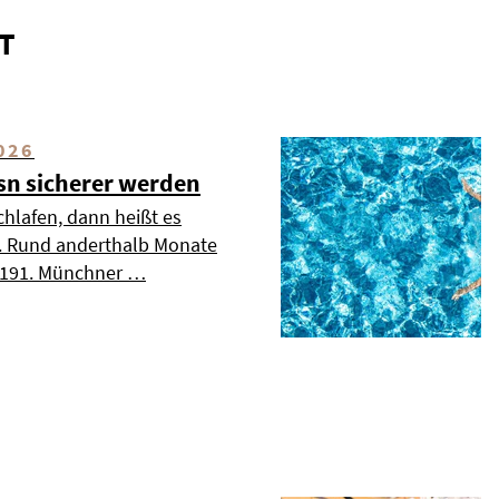
T
026
esn sicherer werden
chlafen, dann heißt es
». Rund anderthalb Monate
s 191. Münchner …