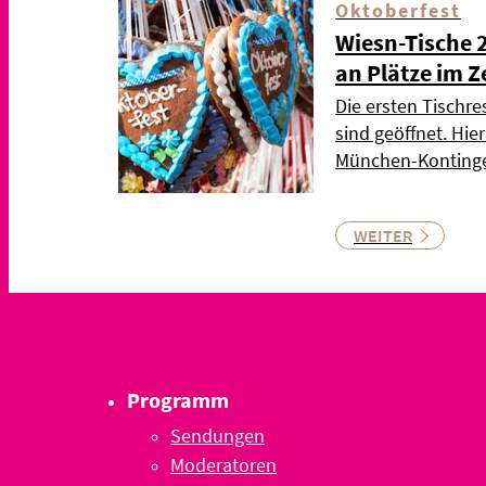
Oktoberfest
Wiesn-Tische 
an Plätze im Z
Die ersten Tischre
sind geöffnet. Hie
München-Kontinge
WEITER
Programm
Sendungen
Moderatoren