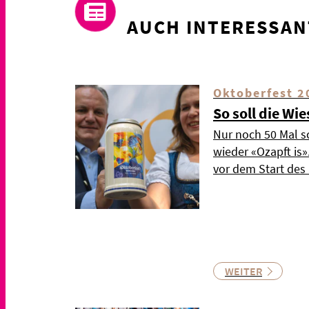
AUCH INTERESSAN
Oktoberfest 2
So soll die Wi
Nur noch 50 Mal s
wieder «Ozapft is
vor dem Start de
WEITER