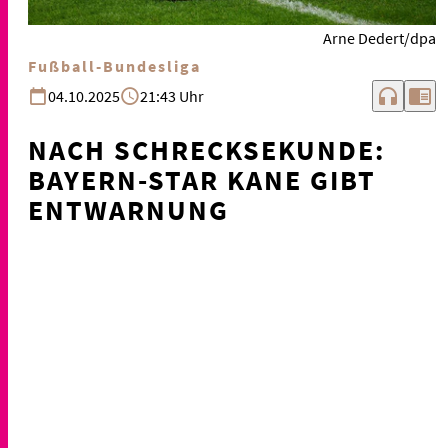
Arne Dedert/dpa
Fußball-Bundesliga
headphones
chrome_reader_mode
04.10.2025
21:43 Uhr
NACH SCHRECKSEKUNDE:
BAYERN-STAR KANE GIBT
ENTWARNUNG