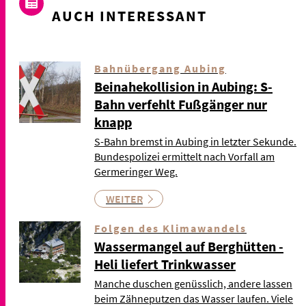
AUCH INTERESSANT
Bahnübergang Aubing
Beinahekollision in Aubing: S-
Bahn verfehlt Fußgänger nur
knapp
S-Bahn bremst in Aubing in letzter Sekunde.
Bundespolizei ermittelt nach Vorfall am
Germeringer Weg.
WEITER
Folgen des Klimawandels
Wassermangel auf Berghütten -
Heli liefert Trinkwasser
Manche duschen genüsslich, andere lassen
beim Zähneputzen das Wasser laufen. Viele