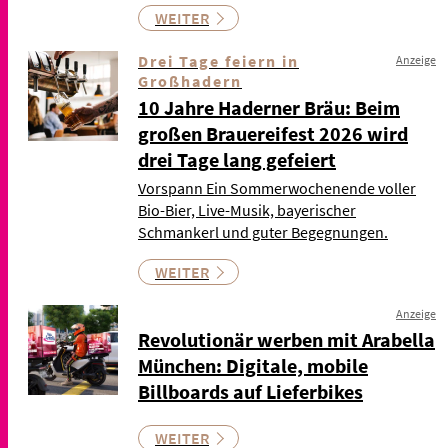
WEITER
Drei Tage feiern in
Anzeige
Großhadern
10 Jahre Haderner Bräu: Beim
großen Brauereifest 2026 wird
drei Tage lang gefeiert
Vorspann Ein Sommerwochenende voller
Bio-Bier, Live-Musik, bayerischer
Schmankerl und guter Begegnungen.
WEITER
Anzeige
Revolutionär werben mit Arabella
München: Digitale, mobile
Billboards auf Lieferbikes
WEITER