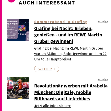
AUCH INTERESSANT
Sommerabend in Grafing
Anzeige
Grafing bei Nacht: Erleben,
genießen - und im REWE Martin
Gruber gewinnen!
Grafing bei Nacht: Im REWE Martin Gruber
warten Aktionen, Sofortgewinne und um 22
Uhr tolle Hauptpreise!
WEITER
Anzeige
Revolutionär werben mit Arabella
München: Digitale, mobile
Billboards auf Lieferbikes
Jetzt alle Infos sichern