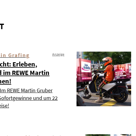
T
in Grafing
Anzeige
cht: Erleben,
d im REWE Martin
nen!
: Im REWE Martin Gruber
 Sofortgewinne und um 22
ise!