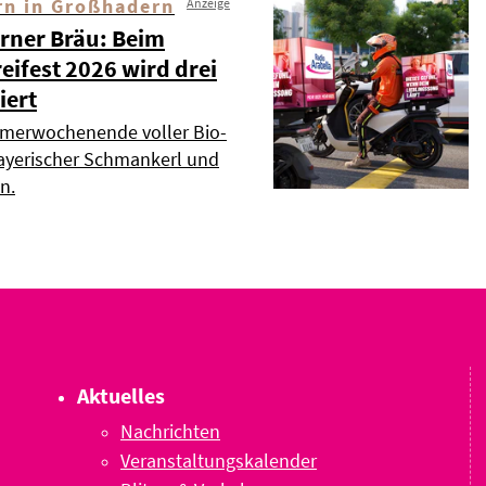
ern in Großhadern
Anzeige
rner Bräu: Beim
eifest 2026 wird drei
iert
merwochenende voller Bio-
 bayerischer Schmankerl und
n.
Aktuelles
Nachrichten
Veranstaltungskalender