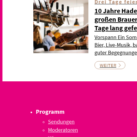
Drei Tage fei
10 Jahre Hade
großen Brauer
Tage lang gefe
Vorspann Ein Som
Bier, Live-Musik,
guter Begegnunge
WEITER
Programm
Sendungen
Moderatoren