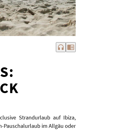
headphones
chrome_reader_mode
S:
ÜCK
lusive Strandurlaub auf Ibiza,
en-Pauschalurlaub im Allgäu oder