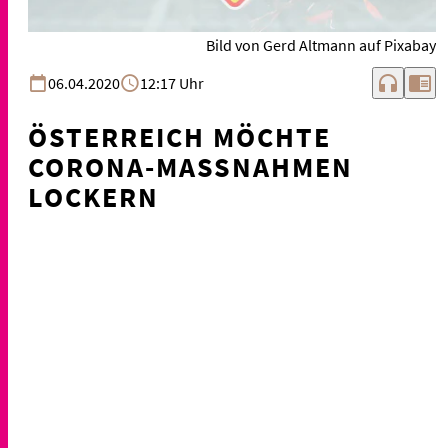
Bild von Gerd Altmann auf Pixabay
headphones
chrome_reader_mode
06.04.2020
12:17 Uhr
ÖSTERREICH MÖCHTE
CORONA-MASSNAHMEN L
OCKERN