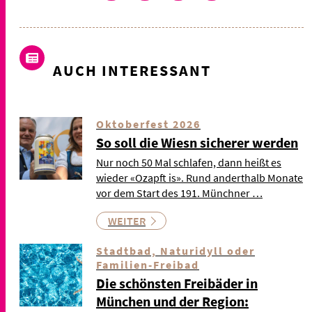
AUCH INTERESSANT
Oktoberfest 2026
So soll die Wiesn sicherer werden
Nur noch 50 Mal schlafen, dann heißt es
wieder «Ozapft is». Rund anderthalb Monate
vor dem Start des 191. Münchner …
WEITER
Stadtbad, Naturidyll oder
Familien-Freibad
Die schönsten Freibäder in
München und der Region: