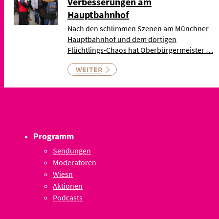
Verbesserungen am
Hauptbahnhof
Nach den schlimmen Szenen am Münchner
Hauptbahnhof und dem dortigen
Flüchtlings-Chaos hat Oberbürgermeister …
WEITER
Programm
Sendungen
Moderatoren
Wiesn
Aktionen
Podcasts