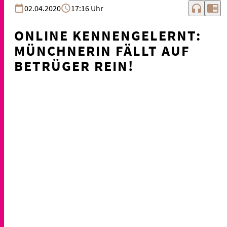
headphones
chrome_reader_mode
02.04.2020
17:16 Uhr
ONLINE KENNENGELERNT:
MÜNCHNERIN FÄLLT AUF
BETRÜGER REIN!