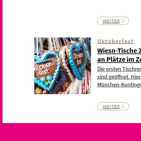
WEITER
Oktoberfest
Wiesn-Tische 
an Plätze im Z
Die ersten Tischre
sind geöffnet. Hie
München-Kontinge
WEITER