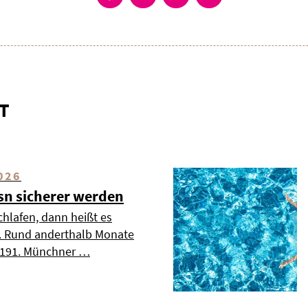
T
026
esn sicherer werden
chlafen, dann heißt es
». Rund anderthalb Monate
s 191. Münchner …