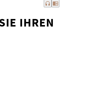
headphones
chrome_reader_mode
SIE IHREN