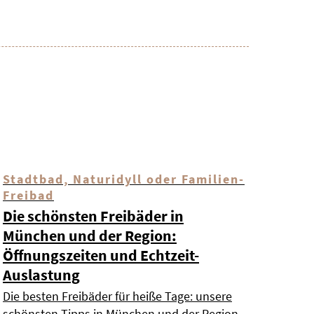
Stadtbad, Naturidyll oder Familien-
Freibad
Die schönsten Freibäder in
München und der Region:
Öffnungszeiten und Echtzeit-
Auslastung
Die besten Freibäder für heiße Tage: unsere
schönsten Tipps in München und der Region