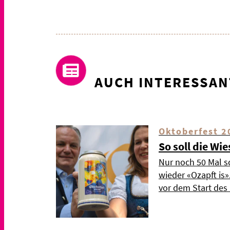
AUCH INTERESSAN
Oktoberfest 2
So soll die Wi
Nur noch 50 Mal s
wieder «Ozapft is
vor dem Start de