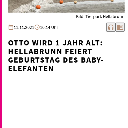
Bild: Tierpark Hellabrunn
headphones
chrome_reader_mode
11.11.2021
10:14 Uhr
OTTO WIRD 1 JAHR ALT:
HELLABRUNN FEIERT
GEBURTSTAG DES BABY-
ELEFANTEN