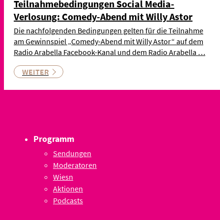
Teilnahmebedingungen Social Media-
Verlosung: Comedy-Abend mit Willy Astor
Die nachfolgenden Bedingungen gelten für die Teilnahme
am Gewinnspiel „Comedy-Abend mit Willy Astor“ auf dem
Radio Arabella Facebook-Kanal und dem Radio Arabella …
WEITER
Programm
Sendungen
Moderatoren
Wiesn
Aktionen
Podcasts