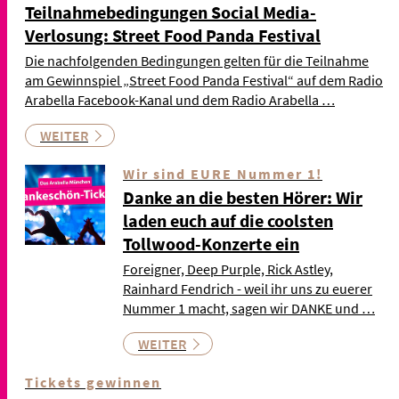
Teilnahmebedingungen Social Media-
Verlosung: Street Food Panda Festival
Die nachfolgenden Bedingungen gelten für die Teilnahme
am Gewinnspiel „Street Food Panda Festival“ auf dem Radio
Arabella Facebook-Kanal und dem Radio Arabella …
WEITER
Wir sind EURE Nummer 1!
Danke an die besten Hörer: Wir
laden euch auf die coolsten
Tollwood-Konzerte ein
Foreigner, Deep Purple, Rick Astley,
Rainhard Fendrich - weil ihr uns zu euerer
Nummer 1 macht, sagen wir DANKE und …
WEITER
Tickets gewinnen