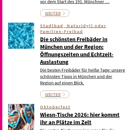
vor dem Start des 191. Münchner …
WEITER
Stadtbad, Naturidyll oder
Familien-Freibad
Die schönsten Freibäder in
München und der Region:
Öffnungszeiten und Echtzeit-
Auslastung
Die besten Freibäder für heiße Tage: unsere
schönsten Tipps in München und der
Region auf einen Blick.
WEITER
Oktoberfest
Wiesn-Tische 2026: hier kommt
ihr an Plätze im Zelt