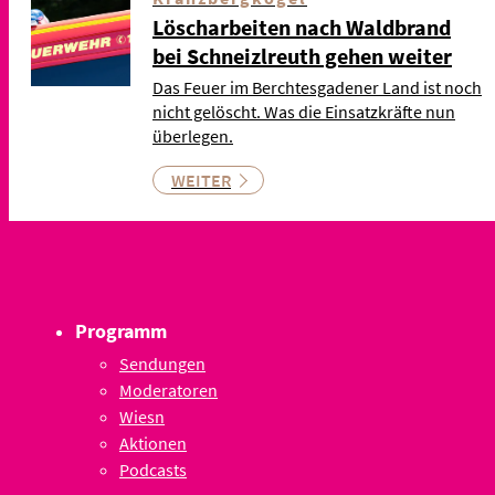
Löscharbeiten nach Waldbrand
bei Schneizlreuth gehen weiter
Das Feuer im Berchtesgadener Land ist noch
nicht gelöscht. Was die Einsatzkräfte nun
überlegen.
WEITER
Programm
Sendungen
Moderatoren
Wiesn
Aktionen
Podcasts