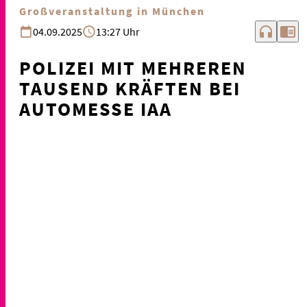
Großveranstaltung in München
headphones
chrome_reader_mode
04.09.2025
13:27 Uhr
POLIZEI MIT MEHREREN
TAUSEND KRÄFTEN BEI
AUTOMESSE IAA