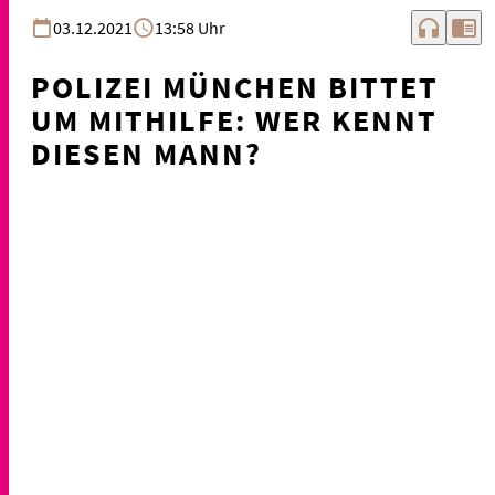
headphones
chrome_reader_mode
03.12.2021
13:58 Uhr
POLIZEI MÜNCHEN BITTET
UM MITHILFE: WER KENNT
DIESEN MANN?