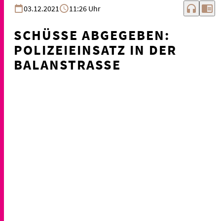
headphones
chrome_reader_mode
03.12.2021
11:26 Uhr
SCHÜSSE ABGEGEBEN:
POLIZEIEINSATZ IN DER
BALANSTRASSE