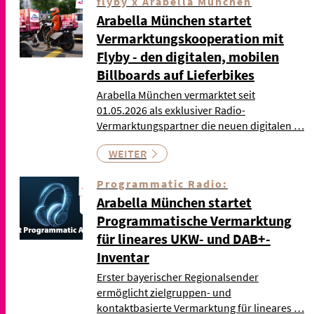
flyby x Arabella München
Arabella München startet
Vermarktungskooperation mit
Flyby - den digitalen, mobilen
Billboards auf Lieferbikes
Arabella München vermarktet seit
01.05.2026 als exklusiver Radio-
Vermarktungspartner die neuen digitalen …
WEITER
Programmatic Radio:
Arabella München startet
Programmatische Vermarktung
für lineares UKW- und DAB+-
Inventar
Erster bayerischer Regionalsender
ermöglicht zielgruppen- und
kontaktbasierte Vermarktung für lineares …