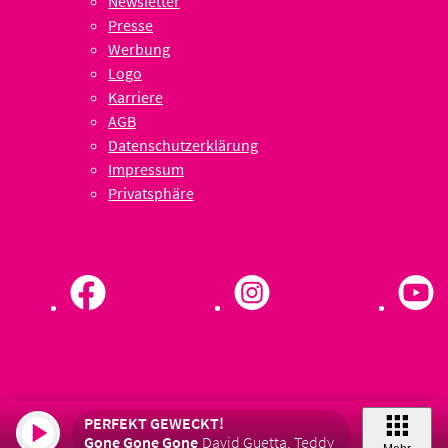
Newsletter
Presse
Werbung
Logo
Karriere
AGB
Datenschutzerklärung
Impressum
Privatsphäre
PERFEKT GEWECKT!
Gone Gone Gone
David Guetta, Teddy Swims & Tones A