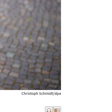
Christoph Schmidt/dpa
headphones
chrome_reader_mode