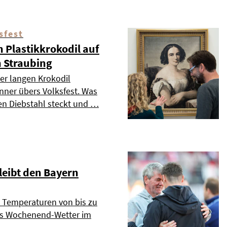
sfest
 Plastikkrokodil auf
n Straubing
er langen Krokodil
nner übers Volksfest. Was
en Diebstahl steckt und …
eibt den Bayern
Temperaturen von bis zu
as Wochenend-Wetter im