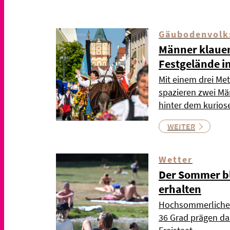
Gäubodenvolk
Männer klauen
Festgelände i
Mit einem drei Met
spazieren zwei Mä
hinter dem kurios
WEITER
Wetter
Der Sommer bl
erhalten
Hochsommerliche 
36 Grad prägen d