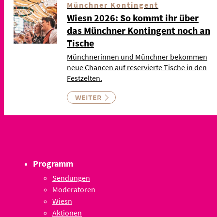
Münchner Kontingent
Wiesn 2026: So kommt ihr über
das Münchner Kontingent noch an
Tische
Münchnerinnen und Münchner bekommen
neue Chancen auf reservierte Tische in den
Festzelten.
WEITER
Programm
Sendungen
Moderatoren
Wiesn
Aktionen