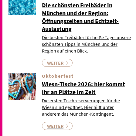
Die schönsten Freibäder in
München und der Region:
Öffnungszeiten und Echtzeit-
Auslastung
Die besten Freibäder für heiße Tage: unsere
schönsten Tipps in München und der
Region auf einen Blick.
WEITER
Oktoberfest
Wiesn-Tische 2026: hier kommt
ihr an Plätze im Zelt
Die ersten Tischreservierungen für die
Wiesn sind geöffnet. Hier hilft unter
anderem das München-Kontingent.
WEITER