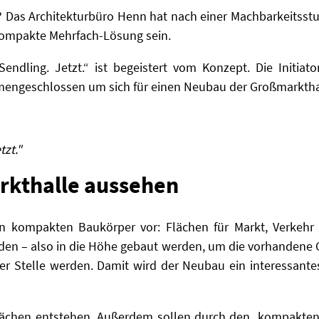
? Das Architekturbüro Henn hat nach einer Machbarkeitsst
e kompakte Mehrfach-Lösung sein.
endling. Jetzt.“ ist begeistert vom Konzept. Die Initia
engeschlossen um sich für einen Neubau der Großmarkthal
tzt."
arkthalle aussehen
n kompakten Baukörper vor: Flächen für Markt, Verkehr
en – also in die Höhe gebaut werden, um die vorhandene 
er Stelle werden. Damit wird der Neubau ein interessante
flächen entstehen. Außerdem sollen durch den kompakte