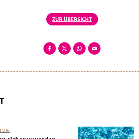
ZUR ÜBERSICHT
T
026