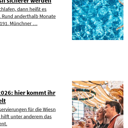
esn sicherer werden
chlafen, dann heißt es
». Rund anderthalb Monate
s 191. Münchner …
2026: hier kommt ihr
elt
servierungen für die Wiesn
r hilft unter anderem das
nt.