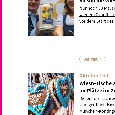
So soll die Wi
Nur noch 50 Mal s
wieder «Ozapft is
vor dem Start de
WEITER
Oktoberfest
Wiesn-Tische 
an Plätze im Z
Die ersten Tischre
sind geöffnet. Hie
München-Kontinge