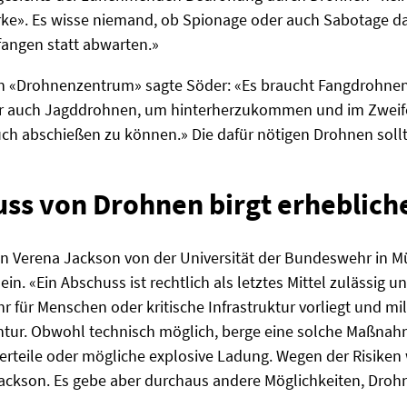
rke». Es wisse niemand, ob Spionage oder auch Sabotage das
angen statt abwarten.»
n «Drohnenzentrum» sagte Söder: «Es braucht Fangdrohne
r auch Jagddrohnen, um hinterherzukommen und im Zweife
uch abschießen zu können.» Die dafür nötigen Drohnen soll
uss von Drohnen birgt erheblich
in Verena Jackson von der Universität der Bundeswehr in 
ein. «Ein Abschuss ist rechtlich als letztes Mittel zulässig 
 für Menschen oder kritische Infrastruktur vorliegt und mild
ntur. Obwohl technisch möglich, berge eine solche Maßnahm
teile oder mögliche explosive Ladung. Wegen der Risiken 
o Jackson. Es gebe aber durchaus andere Möglichkeiten, Dro