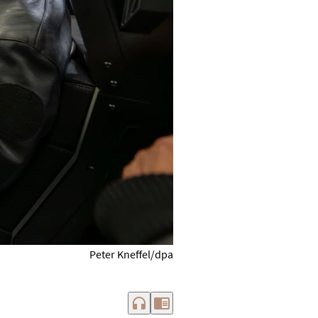
Peter Kneffel/dpa
headphones
chrome_reader_mode