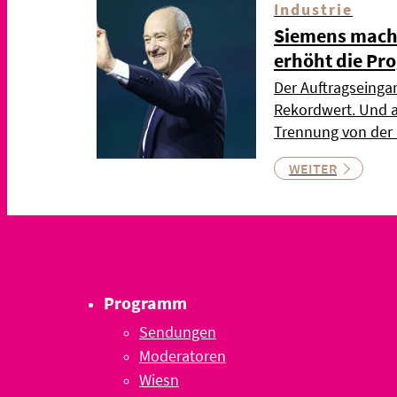
Industrie
Siemens mach
erhöht die Pr
Der Auftragseingan
Rekordwert. Und a
Trennung von der
WEITER
Programm
Sendungen
Moderatoren
Wiesn