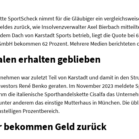
tte SportScheck nimmt für die Gläubiger ein vergleichsweise
eldes zurück, wie Insolvenzverwalter Axel Bierbach mitteilt
dem Dach von Karstadt Sports betrieb, liegt die Quote bei 6
GmbH bekommen 62 Prozent. Mehrere Medien berichteten d
ialen erhalten geblieben
ehmen war zuletzt Teil von Karstadt und damit in den Stru
nvestors René Benko geraten. Im November 2023 meldete Sp
 die italienische Sporthandelskette Cisalfa das Unternehm
unter anderem das einstige Mutterhaus in München. Die übl
nstelligen Prozentbereich.
er bekommen Geld zurück