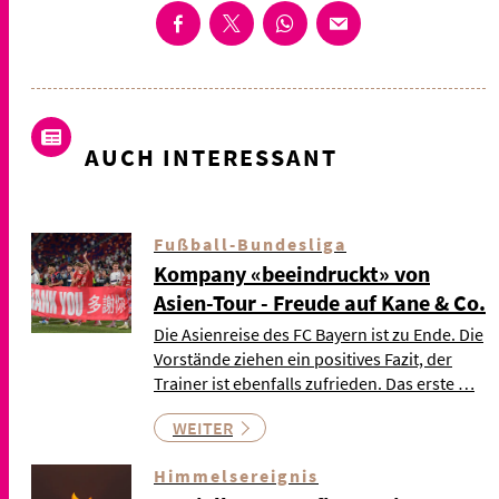
AUCH INTERESSANT
Fußball-Bundesliga
Kompany «beeindruckt» von
Asien-Tour - Freude auf Kane & Co.
Die Asienreise des FC Bayern ist zu Ende. Die
Vorstände ziehen ein positives Fazit, der
Trainer ist ebenfalls zufrieden. Das erste …
WEITER
Himmelsereignis