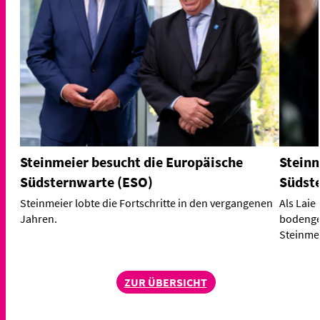
Steinmeier besucht die Europäische
Steinm
Südsternwarte (ESO)
Südst
Steinmeier lobte die Fortschritte in den vergangenen
Als Laie
Jahren.
bodenge
Steinmei
ZUR ÜBERSICHT